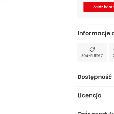
Załóż kont
Informacje 
304-PL61167
Dostępność
Licencja