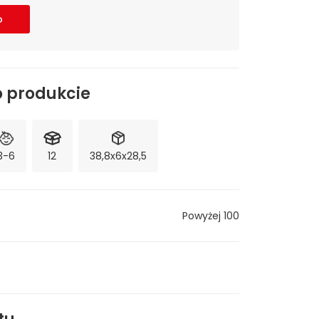
o
o produkcie
3-6
12
38,8x6x28,5
Powyżej 100