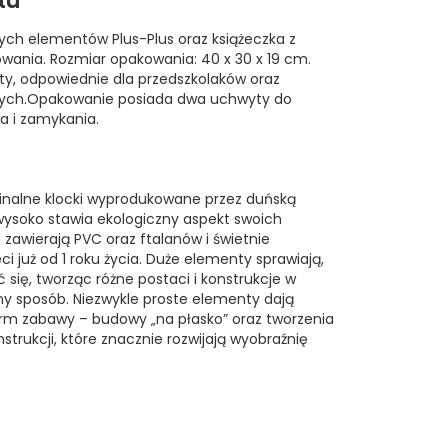
tu
ch elementów Plus-Plus oraz książeczka z
owania. Rozmiar opakowania: 40 x 30 x 19 cm.
, odpowiednie dla przedszkolaków oraz
ych.Opakowanie posiada dwa uchwyty do
a i zamykania.
yginalne klocki wyprodukowane przez duńską
 wysoko stawia ekologiczny aspekt swoich
e zawierają PVC oraz ftalanów i świetnie
ci już od 1 roku życia. Duże elementy sprawiają,
 się, tworząc różne postaci i konstrukcje w
ny sposób. Niezwykle proste elementy dają
rm zabawy – budowy „na płasko” oraz tworzenia
trukcji, które znacznie rozwijają wyobraźnię