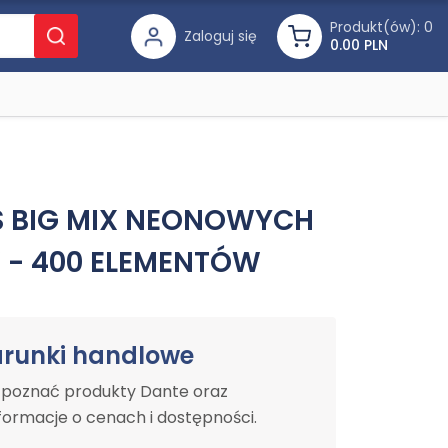
Produkt(ów):
0
Zaloguj się
0.00 PLN
S BIG MIX NEONOWYCH
- 400 ELEMENTÓW
arunki handlowe
y poznać produkty Dante oraz
ormacje o cenach i dostępności.