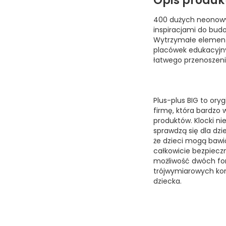
Opis produk
400 dużych neonowy
inspiracjami do bud
Wytrzymałe elementy
placówek edukacyjn
łatwego przenoszeni
Plus-plus BIG to or
firmę, która bardzo
produktów. Klocki ni
sprawdzą się dla dzie
że dzieci mogą bawić
całkowicie bezpiecz
możliwość dwóch fo
trójwymiarowych kons
dziecka.