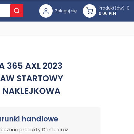
Produkt(ów):
0
Zaloguj się
0.00 PLN
FA 365 AXL 2023
TAW STARTOWY
A NAKLEJKOWA
arunki handlowe
y poznać produkty Dante oraz