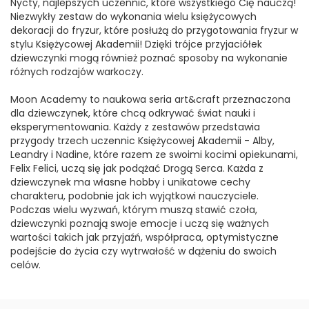
Nycty, najlepszych uczennic, które wszystkiego Cię nauczą!
Niezwykły zestaw do wykonania wielu księżycowych
dekoracji do fryzur, które posłużą do przygotowania fryzur w
stylu Księżycowej Akademii! Dzięki trójce przyjaciółek
dziewczynki mogą również poznać sposoby na wykonanie
różnych rodzajów warkoczy.
Moon Academy to naukowa seria art&craft przeznaczona
dla dziewczynek, które chcą odkrywać świat nauki i
eksperymentowania. Każdy z zestawów przedstawia
przygody trzech uczennic Księżycowej Akademii - Alby,
Leandry i Nadine, które razem ze swoimi kocimi opiekunami,
Felix Felici, uczą się jak podążać Drogą Serca. Każda z
dziewczynek ma własne hobby i unikatowe cechy
charakteru, podobnie jak ich wyjątkowi nauczyciele.
Podczas wielu wyzwań, którym muszą stawić czoła,
dziewczynki poznają swoje emocje i uczą się ważnych
wartości takich jak przyjaźń, współpraca, optymistyczne
podejście do życia czy wytrwałość w dążeniu do swoich
celów.