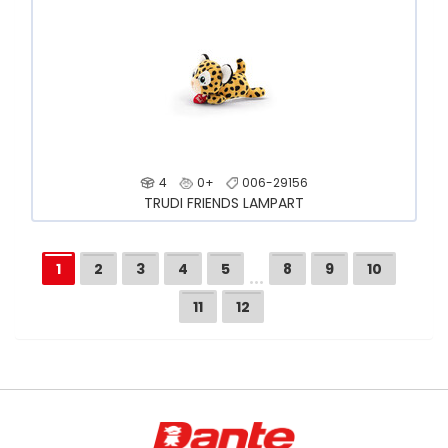
4
0+
006-29156
TRUDI FRIENDS LAMPART
…
1
2
3
4
5
8
9
10
11
12