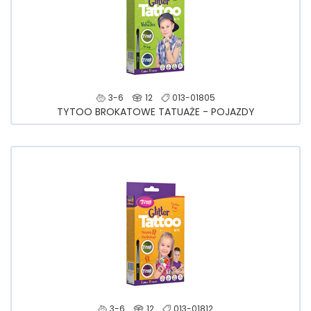
3-6
12
013-01805
TYTOO BROKATOWE TATUAŻE - POJAZDY
3-6
12
013-01812