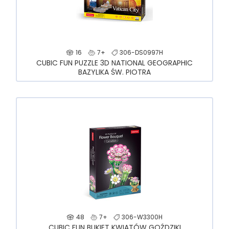
16
7+
306-DS0997H
CUBIC FUN PUZZLE 3D NATIONAL GEOGRAPHIC
BAZYLIKA ŚW. PIOTRA
48
7+
306-W3300H
CUBIC FUN BUKIET KWIATÓW GOŹDZIKI