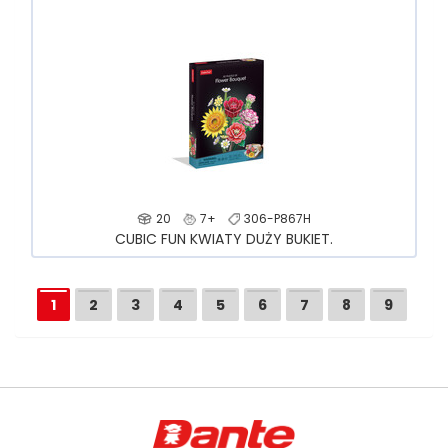
20
7+
306-P867H
CUBIC FUN KWIATY DUŻY BUKIET.
1
2
3
4
5
6
7
8
9