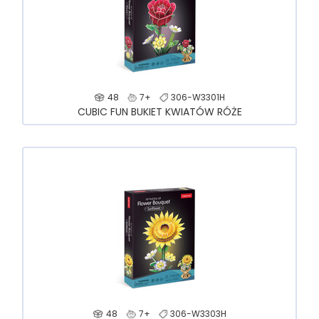
48
7+
306-W3301H
CUBIC FUN BUKIET KWIATÓW RÓŻE
48
7+
306-W3303H