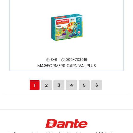
3-6
005-703016
MAGFORMERS CARNIVAL PLUS
1
2
3
4
5
6