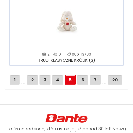
2
0+
006-13700
TRUDI KLASYCZNE KRÓLIK (S)
…
…
1
2
3
4
5
6
7
20
to firma rodzinna, która istnieje już ponad 30 lat! Naszą